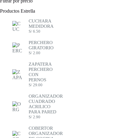
Filtrar por precio
Productos Estrella
CUCHARA
MEDIDORA
S/
6.50
PERCHERO
GIRATORIO
S/
2.00
ZAPATERA
PERCHERO
CON
PERNOS
S/
29.00
SET DE COLLAR Y A
ORGANIZADOR
DE ACERO SIN CAJIT
CUADRADO
ACRILICO
S/
2.50
PARA PARED
Bisuteria
S/
2.90
COBERTOR
Añadir al carrito
ORGANIZADOR