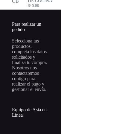
DE COCINA
SET
S/
5.00
-
+
DE
COLLAR
Y
ARETE
Para realizar un
DE
Enviar pedido por What
pedido
ACERO
SIN
CAJITA
Selecciona tus
cantidad
productos,
completa los datos
solicitados y
finaliza tu compra.
Nosotros nos
contactaremos
contigo para
realizar el pago y
gestionar el envío.
Equipo de Asia en
Linea