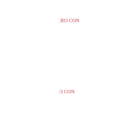
RETE
JOYAS DE ACERO CON
A
CAJITA
S/
3.50
Bisuteria
Añadir al carrito