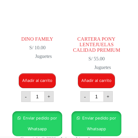
DINO FAMILY
CARTERA PONY
LENTEJUELAS
S/
10.00
CALIDAD PREMIUM
Juguetes
S/
55.00
Juguetes
Añadir al carrito
Añadir al carrito
DINO
CARTERA
-
+
-
+
FAMILY
PONY
cantidad
LENTEJUELAS
CALIDAD
PREMIUM
cantidad
Enviar pedido por
Enviar pedido por
Whatsapp
Whatsapp