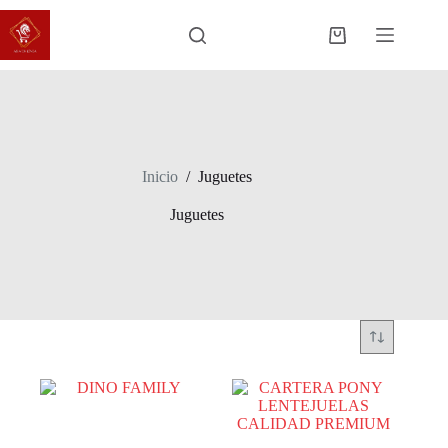
Saltar
al
Carro
contenido
de
compra
Inicio
/
Juguetes
Juguetes