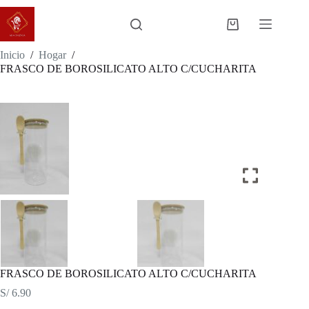
Saltar
al
Carro
contenido
de
compra
Inicio
/
Hogar
/
FRASCO DE BOROSILICATO ALTO C/CUCHARITA
FRASCO DE BOROSILICATO ALTO C/CUCHARITA
S/
6.90