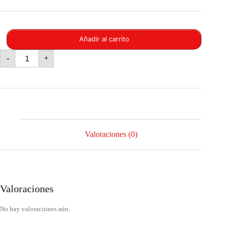
Añadir al carrito
FRASCO
-
+
DE
BOROSILICATO
ALTO
C/CUCHARITA
cantidad
Valoraciones (0)
Valoraciones
No hay valoraciones aún.