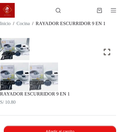
Saltar
al
Carro
contenido
de
compra
Inicio
/
Cocina
/
RAYADOR ESCURRIDOR 9 EN 1
RAYADOR ESCURRIDOR 9 EN 1
S/
10.80
Añadir al carrito